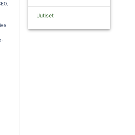
CEO,
Uutiset
ive
o-