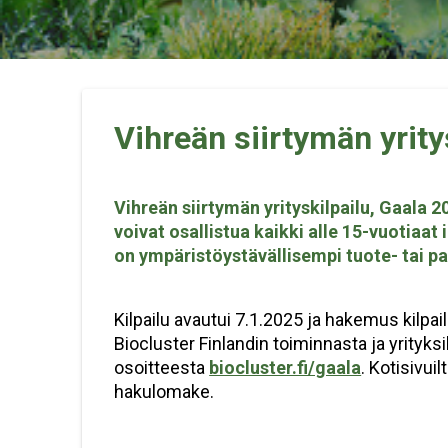
Vihreän siirtymän yrity
Vihreän siirtymän yrityskilpailu, Gaala 20
voivat osallistua kaikki alle 15-vuotiaat 
on ympäristöystävällisempi tuote- tai pa
Kilpailu avautui 7.1.2025 ja hakemus kilpa
Biocluster Finlandin toiminnasta ja yrityks
osoitteesta
biocluster.fi/gaala
. Kotisivui
hakulomake.