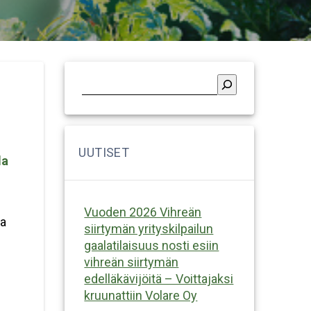
la
Vuoden 2026 Vihreän
oa
siirtymän yrityskilpailun
gaalatilaisuus nosti esiin
vihreän siirtymän
edelläkävijöitä – Voittajaksi
kruunattiin Volare Oy