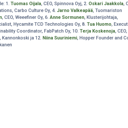
e: 1.
Tuomas Oijala
, CEO, Spinnova Oyj, 2.
Oskari Jaakkola
, 
ations, Carbo Culture Oy, 4.
Jarno Valkeapää
, Tuomariston
n
, CEO, Weeefiner Oy, 6.
Anne Sormunen
, Klusterijohtaja,
cialist, Hycamite TCD Technologies Oy, 8.
Tua Huomo
, Execut
inability Coordinator, FabPatch Oy, 10.
Terja Koskenoja
, CEO,
j, Kannonkoski ja 12.
Niina Suuriniemi
, Hopper Founder and C
ikanen