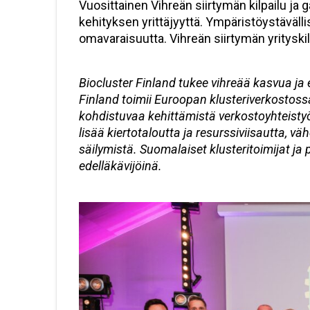
Vuosittainen Vihreän siirtymän kilpailu ja
kehityksen yrittäjyyttä. Ympäristöystävällis
omavaraisuutta. Vihreän siirtymän yrityskilp
Biocluster Finland tukee vihreää kasvua ja 
Finland toimii Euroopan klusteriverkostossa,
kohdistuvaa kehittämistä verkostoyhteistyön
lisää kiertotaloutta ja resurssiviisautta,
säilymistä. Suomalaiset klusteritoimijat ja 
edelläkävijöinä.