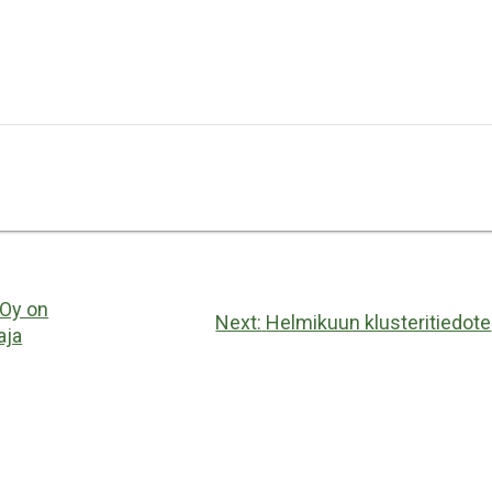
Oy on
Next
Next:
Helmikuun klusteritiedote
aja
post: