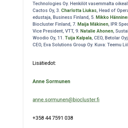
Technologies Oy. Henkilöt vasemmalta oikeall
Cactos Oy, 3.
Charlotta Liukas
, Head of Oper
edustaja, Business Finland, 5.
Mikko Hännine
Biocluster Finland, 7.
Maija Mäkinen
, IPR Spe
Vice President, VTT, 9.
Natalie Ahonen
, Susta
Woodio Oy, 11.
Tuija Kalpala
, CEO, Betolar Oy
CEO, Eva Solutions Group Oy. Kuva: Teemu Li
Lisätiedot:
Anne Sormunen
anne.sormunen@biocluster.fi
+358 44 7591 038