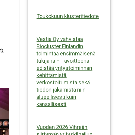
Toukokuun klusteritiedote
Vestia Oy vahvistaa
Biocluster Finlandin
ä,
toimintaa ensimmäisenä
tukijana – Tavoitteena
edistää yritystoiminnan
kehittämistä,
verkostoitumista sekä
tiedon jakamista niin
alueellisesti kuin
kansallisesti
Vuoden 2026 Vihreän
siirtymän yrityskilpailun