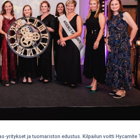
s-yritykset ja tuomariston edustus. Kilpailun voitti Hycamite