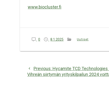
www.biocluster.fi
Uutiset
0
8.1.2025
Artikkelien
Previous
Previous:
Hycamite TCD Technologies 
selaus
post:
Vihreän siirtymän yrityskilpailun 2024 voitt