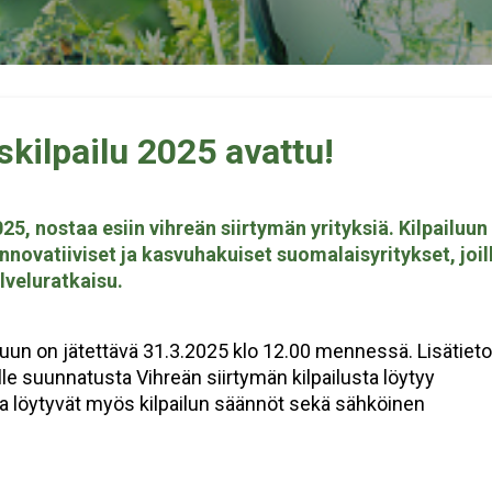
skilpailu 2025 avattu!
25, nostaa esiin vihreän siirtymän yrityksiä. Kilpailuun
innovatiiviset ja kasvuhakuiset suomalaisyritykset, joil
lveluratkaisu.
iluun on jätettävä 31.3.2025 klo 12.00 mennessä. Lisätiet
ille suunnatusta Vihreän siirtymän kilpailusta löytyy
lta löytyvät myös kilpailun säännöt sekä sähköinen