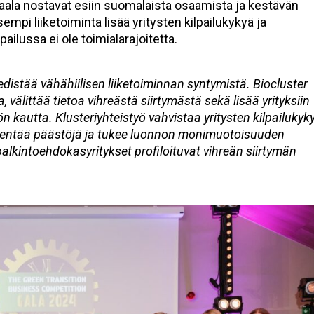
 gaala nostavat esiin suomalaista osaamista ja kestävän
empi liiketoiminta lisää yritysten kilpailukykyä ja
ailussa ei ole toimialarajoitetta.
edistää vähähiilisen liiketoiminnan syntymistä. Biocluster
 välittää tietoa vihreästä siirtymästä sekä lisää yrityksiin
 kautta. Klusteriyhteistyö vahvistaa yritysten kilpailukyky
 vähentää päästöjä ja tukee luonnon monimuotoisuuden
palkintoehdokasyritykset profiloituvat vihreän siirtymän