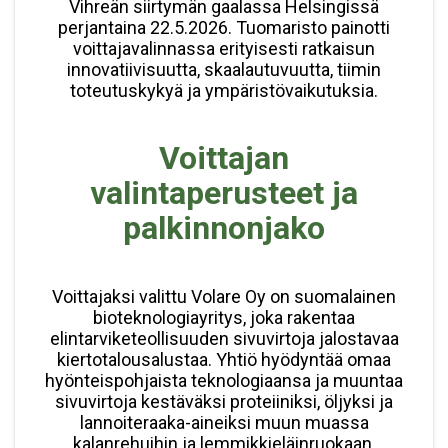
Vihreän siirtymän gaalassa Helsingissä
perjantaina 22.5.2026. Tuomaristo painotti
voittajavalinnassa erityisesti ratkaisun
innovatiivisuutta, skaalautuvuutta, tiimin
toteutuskykyä ja ympäristövaikutuksia.
Voittajan
valintaperusteet ja
palkinnonjako
Voittajaksi valittu Volare Oy on suomalainen
bioteknologiayritys, joka rakentaa
elintarviketeollisuuden sivuvirtoja jalostavaa
kiertotalousalustaa. Yhtiö hyödyntää omaa
hyönteispohjaista teknologiaansa ja muuntaa
sivuvirtoja kestäväksi proteiiniksi, öljyksi ja
lannoiteraaka-aineiksi muun muassa
kalanrehuihin ja lemmikkieläinruokaan.