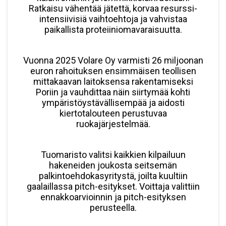
Ratkaisu vähentää jätettä, korvaa resurssi-
intensiivisiä vaihtoehtoja ja vahvistaa
paikallista proteiiniomavaraisuutta.
Vuonna 2025 Volare Oy varmisti 26 miljoonan
euron rahoituksen ensimmäisen teollisen
mittakaavan laitoksensa rakentamiseksi
Poriin ja vauhdittaa näin siirtymää kohti
ympäristöystävällisempää ja aidosti
kiertotalouteen perustuvaa
ruokajärjestelmää.
Tuomaristo valitsi kaikkien kilpailuun
hakeneiden joukosta seitsemän
palkintoehdokasyritystä, joilta kuultiin
gaalaillassa pitch-esitykset. Voittaja valittiin
ennakkoarvioinnin ja pitch-esityksen
perusteella.