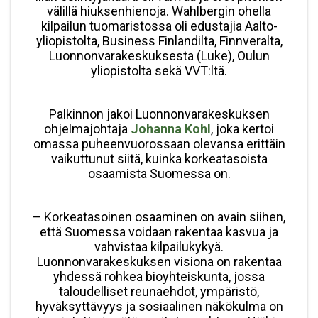
välillä hiuksenhienoja. Wahlbergin ohella
kilpailun tuomaristossa oli edustajia Aalto-
yliopistolta, Business Finlandilta, Finnveralta,
Luonnonvarakeskuksesta (Luke), Oulun
yliopistolta sekä VVT:ltä.
Palkinnon jakoi Luonnonvarakeskuksen
ohjelmajohtaja
Johanna Kohl
, joka kertoi
omassa puheenvuorossaan olevansa erittäin
vaikuttunut siitä, kuinka korkeatasoista
osaamista Suomessa on.
– Korkeatasoinen osaaminen on avain siihen,
että Suomessa voidaan rakentaa kasvua ja
vahvistaa kilpailukykyä.
Luonnonvarakeskuksen visiona on rakentaa
yhdessä rohkea bioyhteiskunta, jossa
taloudelliset reunaehdot, ympäristö,
hyväksyttävyys ja sosiaalinen näkökulma on