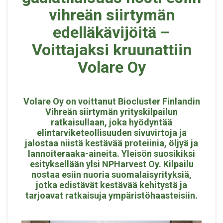
vihreän siirtymän
edelläkävijöitä –
Voittajaksi kruunattiin
Volare Oy
Volare Oy on voittanut Biocluster Finlandin
Vihreän siirtymän yrityskilpailun
ratkaisullaan, joka hyödyntää
elintarviketeollisuuden sivuvirtoja ja
jalostaa niistä kestävää proteiinia, öljyä ja
lannoiteraaka-aineita. Yleisön suosikiksi
esityksellään ylsi NPHarvest Oy. Kilpailu
nostaa esiin nuoria suomalaisyrityksiä,
jotka edistävät kestävää kehitystä ja
tarjoavat ratkaisuja ympäristöhaasteisiin.