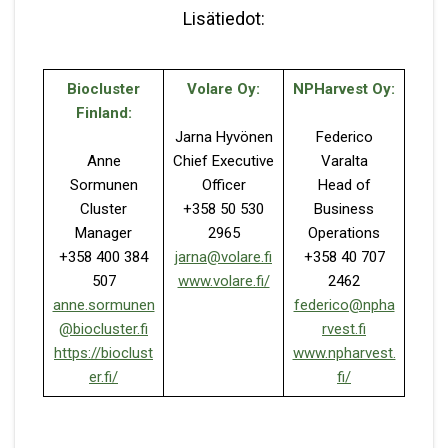
Lisätiedot:
Biocluster
Volare Oy:
NPHarvest Oy:
Finland:
Jarna Hyvönen
Federico
Anne
Chief Executive
Varalta
Sormunen
Officer
Head of
Cluster
+358 50 530
Business
Manager
2965
Operations
+358 400 384
jarna@volare.fi
+358 40 707
507
www.volare.fi/
2462
anne.sormunen
federico@npha
@biocluster.fi
rvest.fi
https://bioclust
www.npharvest.
er.fi/
fi/