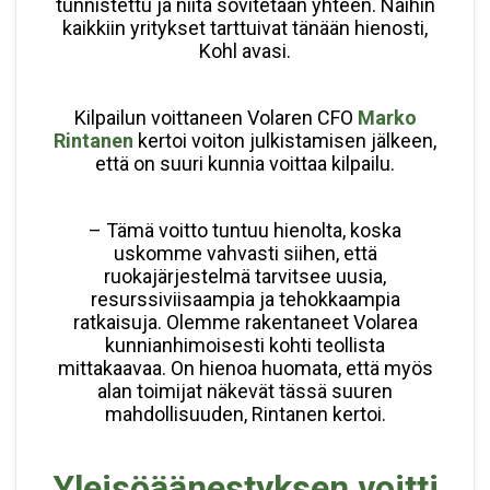
tunnistettu ja niitä sovitetaan yhteen. Näihin
kaikkiin yritykset tarttuivat tänään hienosti,
Kohl avasi.
Kilpailun voittaneen Volaren CFO
Marko
Rintanen
kertoi voiton julkistamisen jälkeen,
että on suuri kunnia voittaa kilpailu.
– Tämä voitto tuntuu hienolta, koska
uskomme vahvasti siihen, että
ruokajärjestelmä tarvitsee uusia,
resurssiviisaampia ja tehokkaampia
ratkaisuja. Olemme rakentaneet Volarea
kunnianhimoisesti kohti teollista
mittakaavaa. On hienoa huomata, että myös
alan toimijat näkevät tässä suuren
mahdollisuuden, Rintanen kertoi.
Yleisöäänestyksen voitti