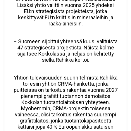
Lisäksi yhtiö valittiin vuonna 2025 yhdeksi
EU:n strategisista projekteista, jotka
keskittyvät EU:n kriittisiin mineraaleihin ja
raaka-aineisiin.
– Suomeen sijoittui yhteensä kuusi valituista
47 strategisesta projektista. Näistä kolme
sijaitsee Kokkolassa ja neljäs on kehitetty
siellä, Rahikka kertoi.
Yhtiön tulevaisuuden suunnitelmista Rahikka
toi esiin yhtiön CRMA-hanketta, jonka
puitteissa on tarkoitus rakentaa vuonna 2027
pienempi grafiittituotannon demolaitos
Kokkolan tuotantolaitoksen yhteyteen.
Myöhemmin, CRMA-projektin toisessa
vaiheessa, olisi tarkoitus rakentaa suurempi
grafiittilaitos, jonka tuotantokapasiteetti
kattaisi jopa 40 % Euroopan akkulaatuisen