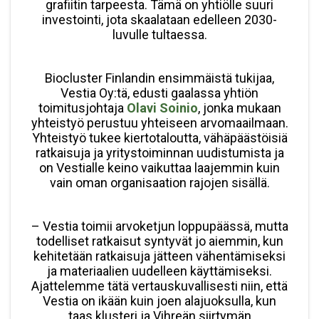
grafiitin tarpeesta. Tämä on yhtiölle suuri
investointi, jota skaalataan edelleen 2030-
luvulle tultaessa.
Biocluster Finlandin ensimmäistä tukijaa,
Vestia Oy:tä, edusti gaalassa yhtiön
toimitusjohtaja
Olavi Soinio
, jonka mukaan
yhteistyö perustuu yhteiseen arvomaailmaan.
Yhteistyö tukee kiertotaloutta, vähäpäästöisiä
ratkaisuja ja yritystoiminnan uudistumista ja
on Vestialle keino vaikuttaa laajemmin kuin
vain oman organisaation rajojen sisällä.
– Vestia toimii arvoketjun loppupäässä, mutta
todelliset ratkaisut syntyvät jo aiemmin, kun
kehitetään ratkaisuja jätteen vähentämiseksi
ja materiaalien uudelleen käyttämiseksi.
Ajattelemme tätä vertauskuvallisesti niin, että
Vestia on ikään kuin joen alajuoksulla, kun
taas klusteri ja Vihreän siirtymän