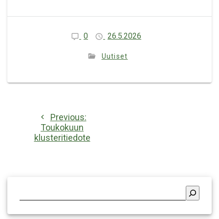
0
26.5.2026
Uutiset
Artikkelien
Previous
Previous:
selaus
post:
Toukokuun
klusteritiedote