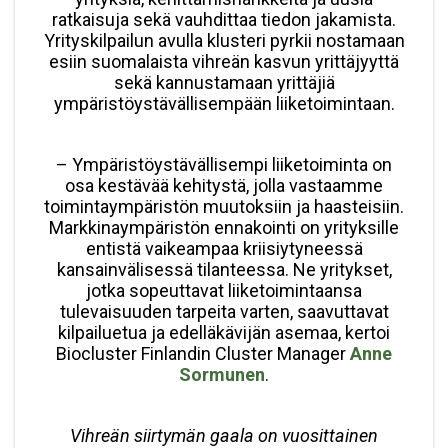
ratkaisuja sekä vauhdittaa tiedon jakamista.
Yrityskilpailun avulla klusteri pyrkii nostamaan
esiin suomalaista vihreän kasvun yrittäjyyttä
sekä kannustamaan yrittäjiä
ympäristöystävällisempään liiketoimintaan.
– Ympäristöystävällisempi liiketoiminta on
osa kestävää kehitystä, jolla vastaamme
toimintaympäristön muutoksiin ja haasteisiin.
Markkinaympäristön ennakointi on yrityksille
entistä vaikeampaa kriisiytyneessä
kansainvälisessä tilanteessa. Ne yritykset,
jotka sopeuttavat liiketoimintaansa
tulevaisuuden tarpeita varten, saavuttavat
kilpailuetua ja edelläkävijän asemaa, kertoi
Biocluster Finlandin Cluster Manager
Anne
Sormunen
.
Vihreän siirtymän gaala on vuosittainen