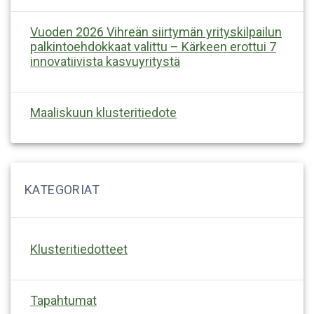
Vuoden 2026 Vihreän siirtymän yrityskilpailun
palkintoehdokkaat valittu – Kärkeen erottui 7
innovatiivista kasvuyritystä
Maaliskuun klusteritiedote
Klusteritiedotteet
Tapahtumat