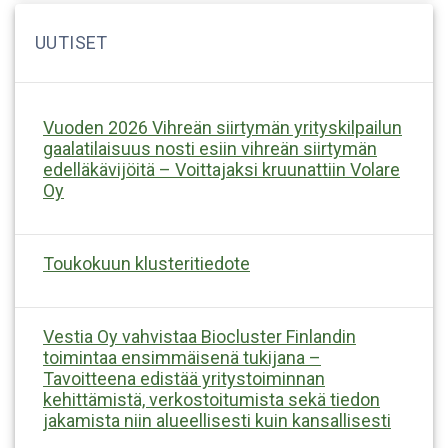
Vuoden 2026 Vihreän siirtymän yrityskilpailun
gaalatilaisuus nosti esiin vihreän siirtymän
edelläkävijöitä – Voittajaksi kruunattiin Volare
Oy
Toukokuun klusteritiedote
Vestia Oy vahvistaa Biocluster Finlandin
toimintaa ensimmäisenä tukijana –
Tavoitteena edistää yritystoiminnan
kehittämistä, verkostoitumista sekä tiedon
jakamista niin alueellisesti kuin kansallisesti