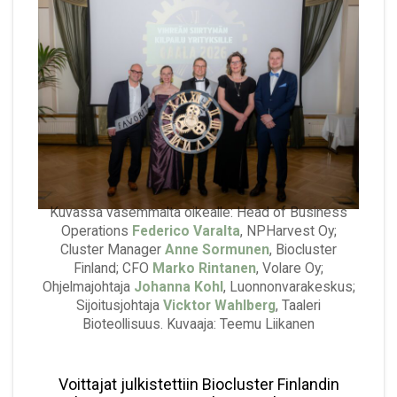
Kuvassa vasemmalta oikealle: Head of Business
Operations
Federico Varalta
, NPHarvest Oy;
Cluster Manager
Anne Sormunen
, Biocluster
Finland; CFO
Marko Rintanen
, Volare Oy;
Ohjelmajohtaja
Johanna Kohl
, Luonnonvarakeskus;
Sijoitusjohtaja
Vicktor Wahlberg
, Taaleri
Bioteollisuus. Kuvaaja: Teemu Liikanen
Voittajat julkistettiin Biocluster Finlandin