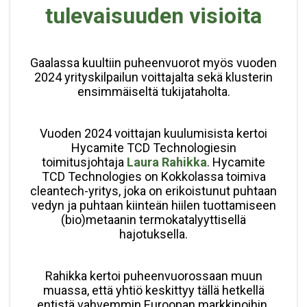
tulevaisuuden visioita
Gaalassa kuultiin puheenvuorot myös vuoden
2024 yrityskilpailun voittajalta sekä klusterin
ensimmäiseltä tukijataholta.
Vuoden 2024 voittajan kuulumisista kertoi
Hycamite TCD Technologiesin
toimitusjohtaja
Laura Rahikka
. Hycamite
TCD Technologies on Kokkolassa toimiva
cleantech-yritys, joka on erikoistunut puhtaan
vedyn ja puhtaan kiinteän hiilen tuottamiseen
(bio)metaanin termokatalyyttisellä
hajotuksella.
Rahikka kertoi puheenvuorossaan muun
muassa, että yhtiö keskittyy tällä hetkellä
entistä vahvemmin Euroopan markkinoihin.