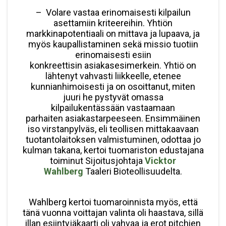
– Volare vastaa erinomaisesti kilpailun
asettamiin kriteereihin. Yhtiön
markkinapotentiaali on mittava ja lupaava, ja
myös kaupallistaminen sekä missio tuotiin
erinomaisesti esiin
konkreettisin asiakasesimerkein. Yhtiö on
lähtenyt vahvasti liikkeelle, etenee
kunnianhimoisesti ja on osoittanut, miten
juuri he pystyvät omassa
kilpailukentässään vastaamaan
parhaiten asiakastarpeeseen. Ensimmäinen
iso virstanpylväs, eli teollisen mittakaavaan
tuotantolaitoksen valmistuminen, odottaa jo
kulman takana, kertoi tuomariston edustajana
toiminut Sijoitusjohtaja
Vicktor
Wahlberg
Taaleri Bioteollisuudelta.
Wahlberg kertoi tuomaroinnista myös, että
tänä vuonna voittajan valinta oli haastava, sillä
illan esiintyjäkaarti oli vahvaa ja erot pitchien