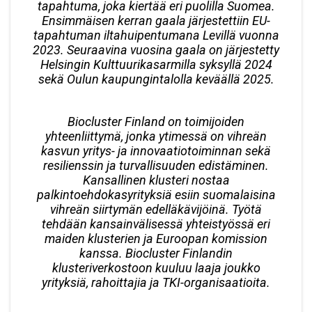
tapahtuma, joka kiertää eri puolilla Suomea.
Ensimmäisen kerran gaala järjestettiin EU-
tapahtuman iltahuipentumana Levillä vuonna
2023. Seuraavina vuosina gaala on järjestetty
Helsingin Kulttuurikasarmilla syksyllä 2024
sekä Oulun kaupungintalolla keväällä 2025.
Biocluster Finland on toimijoiden
yhteenliittymä, jonka ytimessä on vihreän
kasvun yritys- ja innovaatiotoiminnan sekä
resilienssin ja turvallisuuden edistäminen.
Kansallinen klusteri nostaa
palkintoehdokasyrityksiä esiin suomalaisina
vihreän siirtymän edelläkävijöinä. Työtä
tehdään kansainvälisessä yhteistyössä eri
maiden klusterien ja Euroopan komission
kanssa. Biocluster Finlandin
klusteriverkostoon kuuluu laaja joukko
yrityksiä, rahoittajia ja TKI-organisaatioita.