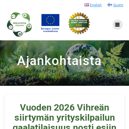
Skip
English
Suomi
to
content
Vuoden 2026 Vihreän
siirtymän yrityskilpailun
gaalatilaisuus nosti esiin