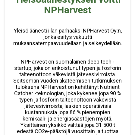
NPHarvest
Yleisö äänesti illan parhaaksi NPHarvest Oy:n,
jonka esitys vakuutti
mukaansatempaavuudellaan ja selkeydellään.
NPHarvest on suomalainen deep tech -
startup, joka on erikoistunut typen ja fosforin
talteenottoon väkevistä jätevesivirroista.
Seitsemän vuoden akateemisen tutkimuksen
tuloksena NPHarvest on kehittänyt Nutrient
Catcher -teknologian, joka kykenee jopa 90 %
typen ja fosforin talteenottoon väkevistä
jätevesivirroista, laskien operatiivisia
kustannuksia jopa 86 % pienempien
kemikaali- ja energiasäästöjen myötä.
Yksittäinen yksikkö välttää jopa 31 500 t
edestä CO2​e-päästöjä vuosittain ja tuottaa