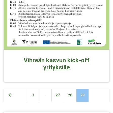
Vihreän kasvun kick-off
yrityksille
Posts
Page
Page
Page
Page
1
…
27
28
29
navigation