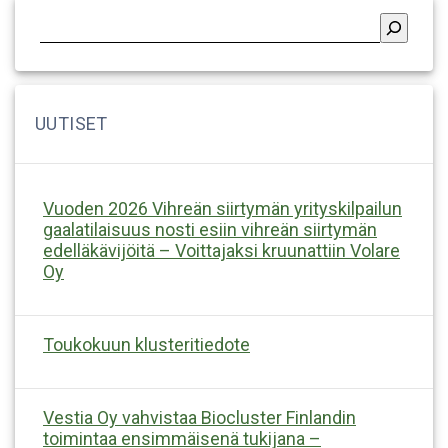
Vuoden 2026 Vihreän siirtymän yrityskilpailun
gaalatilaisuus nosti esiin vihreän siirtymän
edelläkävijöitä – Voittajaksi kruunattiin Volare
Oy
Toukokuun klusteritiedote
Vestia Oy vahvistaa Biocluster Finlandin
toimintaa ensimmäisenä tukijana –